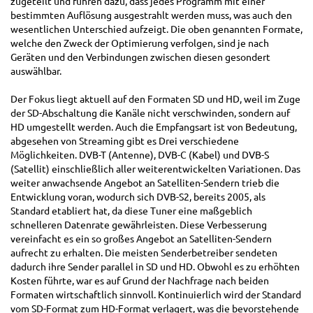
zugeteilt und führen dazu, dass jedes Programm mit einer
bestimmten Auflösung ausgestrahlt werden muss, was auch den
wesentlichen Unterschied aufzeigt. Die oben genannten Formate,
welche den Zweck der Optimierung verfolgen, sind je nach
Geräten und den Verbindungen zwischen diesen gesondert
auswählbar.
Der Fokus liegt aktuell auf den Formaten SD und HD, weil im Zuge
der SD-Abschaltung die Kanäle nicht verschwinden, sondern auf
HD umgestellt werden. Auch die Empfangsart ist von Bedeutung,
abgesehen von Streaming gibt es Drei verschiedene
Möglichkeiten. DVB-T (Antenne), DVB-C (Kabel) und DVB-S
(Satellit) einschließlich aller weiterentwickelten Variationen. Das
weiter anwachsende Angebot an Satelliten-Sendern trieb die
Entwicklung voran, wodurch sich DVB-S2, bereits 2005, als
Standard etabliert hat, da diese Tuner eine maßgeblich
schnelleren Datenrate gewährleisten. Diese Verbesserung
vereinfacht es ein so großes Angebot an Satelliten-Sendern
aufrecht zu erhalten. Die meisten Senderbetreiber sendeten
dadurch ihre Sender parallel in SD und HD. Obwohl es zu erhöhten
Kosten führte, war es auf Grund der Nachfrage nach beiden
Formaten wirtschaftlich sinnvoll. Kontinuierlich wird der Standard
vom SD-Format zum HD-Format verlagert, was die bevorstehende