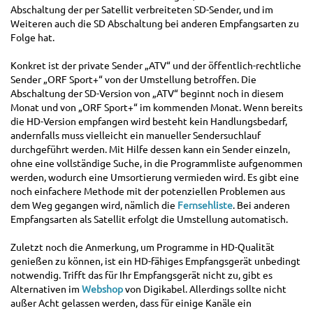
Abschaltung der per Satellit verbreiteten SD-Sender, und im
Weiteren auch die SD Abschaltung bei anderen Empfangsarten zu
Folge hat.
Konkret ist der private Sender „ATV“ und der öffentlich-rechtliche
Sender „ORF Sport+“ von der Umstellung betroffen. Die
Abschaltung der SD-Version von „ATV“ beginnt noch in diesem
Monat und von „ORF Sport+“ im kommenden Monat. Wenn bereits
die HD-Version empfangen wird besteht kein Handlungsbedarf,
andernfalls muss vielleicht ein manueller Sendersuchlauf
durchgeführt werden. Mit Hilfe dessen kann ein Sender einzeln,
ohne eine vollständige Suche, in die Programmliste aufgenommen
werden, wodurch eine Umsortierung vermieden wird. Es gibt eine
noch einfachere Methode mit der potenziellen Problemen aus
dem Weg gegangen wird, nämlich die
Fernsehliste
. Bei anderen
Empfangsarten als Satellit erfolgt die Umstellung automatisch.
Zuletzt noch die Anmerkung, um Programme in HD-Qualität
genießen zu können, ist ein HD-fähiges Empfangsgerät unbedingt
notwendig. Trifft das für Ihr Empfangsgerät nicht zu, gibt es
Alternativen im
Webshop
von Digikabel. Allerdings sollte nicht
außer Acht gelassen werden, dass für einige Kanäle ein